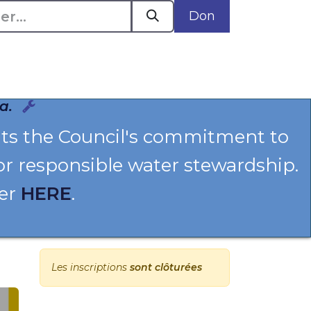
Don
Plaidoyer en action
Événements
Politiques
a.
hts the Council's commitment to
or responsible water stewardship.
ter
HERE
.
Les inscriptions
sont clôturées