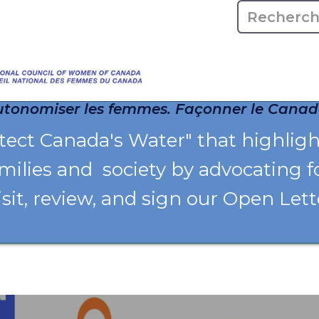
Accueile
À propos
tonomiser les femmes. Façonner le Canad
otect Canada's Water" that highlig
milies and society by advocating f
isit, review, and sign our Open Let