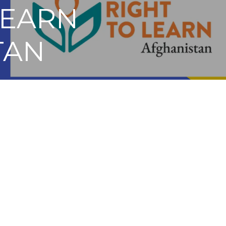
LEARN
TAN