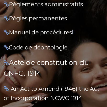
Règlements administratifs
Règles permanentes
Manuel de procédures
l
Code de déontologie
Acte de constitution du
CNFC, 1914
An Act to Amend (1946) the Act
of Incorporation NCWC 1914